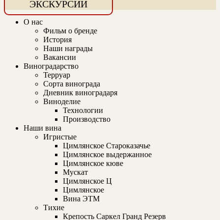
ЭКСКУРСИИ
О нас
Фильм о бренде
История
Наши награды
Вакансии
Виноградарство
Терруар
Сорта винограда
Дневник виноградаря
Виноделие
Технологии
Производство
Наши вина
Игристые
Цимлянское Староказачье
Цимлянское выдержанное
Цимлянское кюве
Мускат
Цимлянское Ц
Цимлянское
Вина ЭТМ
Тихие
Крепость Саркел Гранд Резерв