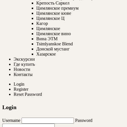
Крепость Саркел
Цимлянское премиум
Цимлянское кюве
Цимлянское Ц
Кагор
Цимлянское
Цимлянское вино
Вина ЭТМ
Tsimlyanskoe Blend
Донской мустанг
Хазарское
Экскурсии
Где купить
Новости
Контакты
Login
Register
Reset Password
Login
Username
Password