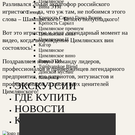
Цимлянское
Разливался 20-ый акратофор российского
Вина ЭТМ
игристого — да, что уж там, не побоимся этого
Тихие
Крепость Саркел Гранд Резерв
слова – Шампанского! Белого полусладкого!
Крепость Саркел
Цимлянское премиум
Вот это игристое и этот легендарный момент на
Цимлянское кюве
Цимлянское Ц
видео, когда возрождение Цимлянских вин
Кагор
состоялось!
Цимлянское
Цимлянское вино
Поздравляем новую команду лидеров,
Вина ЭТМ
Tsimlyanskoe Blend
профессионалов и приверженцев легендарного
Донской мустанг
предприятия, его патриотов, энтузиастов и
Хазарское
ЭКСКУРСИИ
профессионалов, а также всех ценителей
Цимлянского!
ГДЕ КУПИТЬ
НОВОСТИ
КОНТАКТЫ