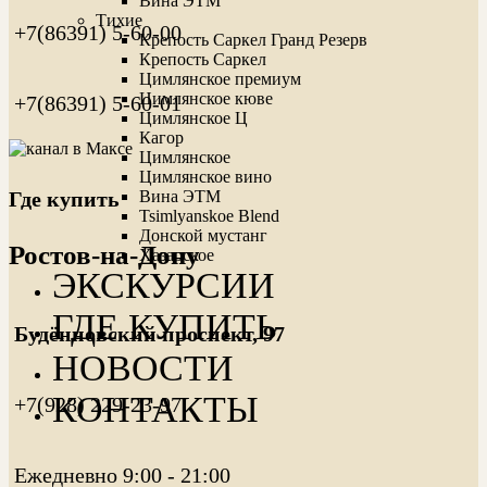
Вина ЭТМ
Тихие
+7(86391) 5-60-00
Крепость Саркел Гранд Резерв
Крепость Саркел
Цимлянское премиум
Цимлянское кюве
+7(86391) 5-60-01
Цимлянское Ц
Кагор
Цимлянское
Цимлянское вино
Где купить
Вина ЭТМ
Tsimlyanskoe Blend
Донской мустанг
Ростов-на-Дону
Хазарское
ЭКСКУРСИИ
ГДЕ КУПИТЬ
Будённовский проспект, 97
НОВОСТИ
КОНТАКТЫ
+7(928) 229-23-97
Ежедневно 9:00 - 21:00