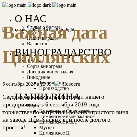
bandar togel
rimbatoto
cabe4d
cabe4d
cabe4d
О НАС
Важная дата
Фильм о бренде
История
Наши награды
Вакансии
ВИНОГРАДАРСТВО
Цимлянских
Терруар
Сорта винограда
Дневник виноградаря
Виноделие
Технологии
6 сентября 2024 в 15:09
Новости
Производство
НАШИ ВИНА
Сегодня важная дата в истории нашего
предприятия — 6 сентября 2019 года
Игристые
Цимлянское Староказачье
торжественно запустили розлив игристого вина
Цимлянское выдержанное
на заводе Цимлянских вин после долгого
Цимлянское кюве
простоя!
Мускат
Цимлянское Ц