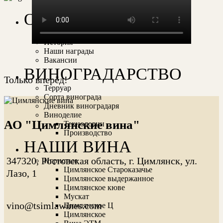
О НАС
Фильм о бренде
История
Наши награды
Вакансии
ВИНОГРАДАРСТВО
Только вперёд!
Терруар
Сорта винограда
Дневник виноградаря
Виноделие
АО "Цимлянские вина"
Технологии
Производство
НАШИ ВИНА
347320, Ростовская область, г. Цимлянск, ул.
Игристые
Цимлянское Староказачье
Лазо, 1
Цимлянское выдержанное
Цимлянское кюве
Мускат
vino@tsimlawines.com
Цимлянское Ц
Цимлянское