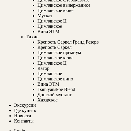
Цимлянское выдержанное
Цимлянское кюве
Мускат
Цимлянское Ц
Цимлянское
Вина ЭТМ
Тихие
Крепость Саркел Гранд Резерв
Крепость Саркел
Цимлянское премиум
Цимлянское кюве
Цимлянское Ц
Кагор
Цимлянское
Цимлянское вино
Вина ЭТМ
Tsimlyanskoe Blend
Донской мустанг
Хазарское
Экскурсии
Где купить
Новости
Контакты
Login