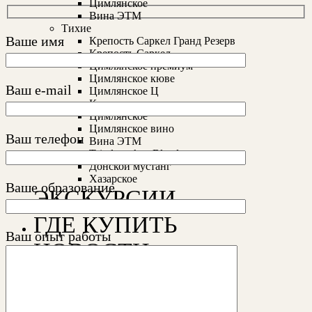
Цимлянское
Вина ЭТМ
Тихие
Ваше имя
Крепость Саркел Гранд Резерв
Крепость Саркел
Цимлянское премиум
Цимлянское кюве
Ваш e-mail
Цимлянское Ц
Кагор
Цимлянское
Цимлянское вино
Ваш телефон
Вина ЭТМ
Tsimlyanskoe Blend
Донской мустанг
Хазарское
Ваше образование
ЭКСКУРСИИ
ГДЕ КУПИТЬ
Ваш опыт работы
НОВОСТИ
КОНТАКТЫ