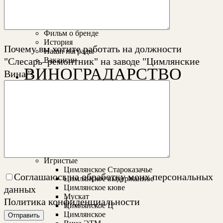
О НАС
Фильм о бренде
История
Почему вы хотите работать на должности
Наши награды
"Слесарь–ремонтник" на заводе "Цимлянские
Вакансии
ВИНОГРАДАРСТВО
Вина"?
Терруар
Сорта винограда
Дневник виноградаря
Виноделие
Технологии
Производство
НАШИ ВИНА
Игристые
Цимлянское Староказачье
Соглашаюсь на обработку моих персональных
Цимлянское выдержанное
Цимлянское кюве
данных
Мускат
Политика конфиденциальности
Цимлянское Ц
Цимлянское
Отправить