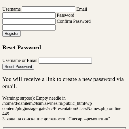
Username
Email
Password
Confirm Password
Register
Reset Password
Username or Email
Reset Password
You will receive a link to create a new password via
email.
Warning: strpos(): Empty needle in
/home/d/danilem2/tsimlawines.ru/public_html/wp-
content/plugins/age-gate/src/Presentation/ClassNames.php on line
449
Заявка на соискание должности "Слесарь–ремонтник"