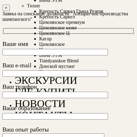
Вина ЭТМ
Тихие
×
Крепость Саркел Гранд Резерв
Заявка на соискание должности "Аппаратчик производства
Крепость Саркел
шампанского"
Цимлянское премиум
Цимлянское кюве
Цимлянское Ц
Кагор
Ваше имя
Цимлянское
Цимлянское вино
Вина ЭТМ
Tsimlyanskoe Blend
Ваш e-mail
Донской мустанг
Хазарское
ЭКСКУРСИИ
Ваш телефон
ГДЕ КУПИТЬ
НОВОСТИ
Ваше образование
КОНТАКТЫ
Ваш опыт работы