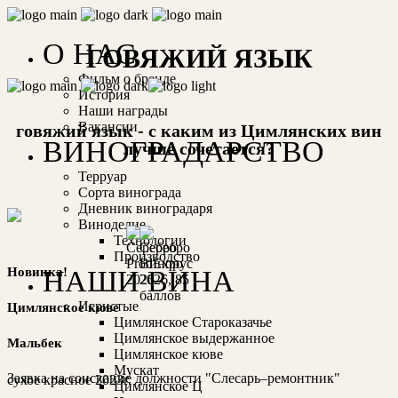
О НАС
ГОВЯЖИЙ ЯЗЫК
Фильм о бренде
История
Наши награды
Вакансии
говяжий язык - c каким из Цимлянских вин
ВИНОГРАДАРСТВО
лучше сочетается?
Терруар
Сорта винограда
Дневник виноградаря
Виноделие
Технологии
Производство
НАШИ ВИНА
Новинка!
Игристые
Цимлянское кюве
Цимлянское Староказачье
Цимлянское выдержанное
Мальбек
Цимлянское кюве
Мускат
Заявка на соискание должности "Слесарь–ремонтник"
сухое
красное
2023г.
Цимлянское Ц